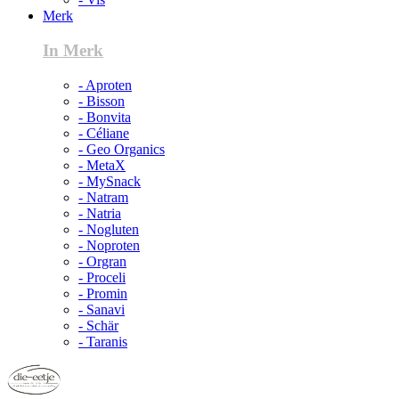
Merk
In Merk
- Aproten
- Bisson
- Bonvita
- Céliane
- Geo Organics
- MetaX
- MySnack
- Natram
- Natria
- Nogluten
- Noproten
- Orgran
- Proceli
- Promin
- Sanavi
- Schär
- Taranis