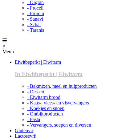
- Orgran
- Proceli
- Promin
- Sanavi
- Schär
- Taranis
×
Menu
Eiwitbeperkt | Eiwitarm
In Eiwitbeperkt | Eiwitarm
- Bakmixen, meel en hulpproducten
- Dessert
- Eiwitarm brood
- Kaas-, vlees- en visvervangers
- Koekjes en snoep
- Ontbijtproducten
- Pasta
- Vervangers, soepen en diversen
Glutenvrij
Lactosevrij