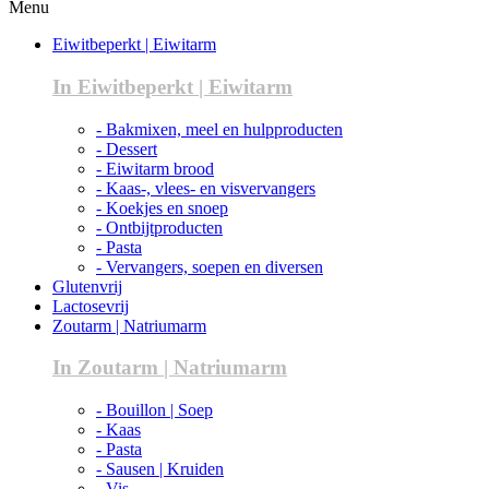
Menu
Eiwitbeperkt | Eiwitarm
In Eiwitbeperkt | Eiwitarm
- Bakmixen, meel en hulpproducten
- Dessert
- Eiwitarm brood
- Kaas-, vlees- en visvervangers
- Koekjes en snoep
- Ontbijtproducten
- Pasta
- Vervangers, soepen en diversen
Glutenvrij
Lactosevrij
Zoutarm | Natriumarm
In Zoutarm | Natriumarm
- Bouillon | Soep
- Kaas
- Pasta
- Sausen | Kruiden
- Vis