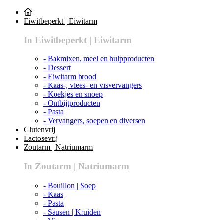
Eiwitbeperkt | Eiwitarm
In Eiwitbeperkt | Eiwitarm
- Bakmixen, meel en hulpproducten
- Dessert
- Eiwitarm brood
- Kaas-, vlees- en visvervangers
- Koekjes en snoep
- Ontbijtproducten
- Pasta
- Vervangers, soepen en diversen
Glutenvrij
Lactosevrij
Zoutarm | Natriumarm
In Zoutarm | Natriumarm
- Bouillon | Soep
- Kaas
- Pasta
- Sausen | Kruiden