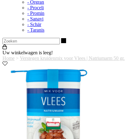
- Orgran
- Proceli
- Promin
- Sanavi
- Schär
- Taranis
Zoeken
Uw winkelwagen is leeg!
Home
>
Verstegen kruidenmix voor Vlees | Natriumarm 50 gr.