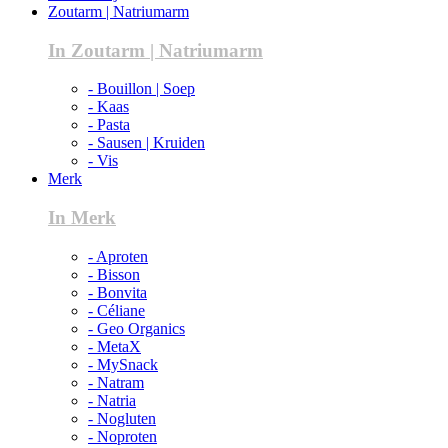
Zoutarm | Natriumarm
In Zoutarm | Natriumarm
- Bouillon | Soep
- Kaas
- Pasta
- Sausen | Kruiden
- Vis
Merk
In Merk
- Aproten
- Bisson
- Bonvita
- Céliane
- Geo Organics
- MetaX
- MySnack
- Natram
- Natria
- Nogluten
- Noproten