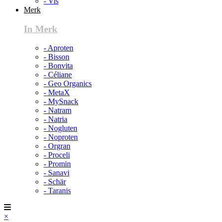
- Vis
Merk
In Merk
- Aproten
- Bisson
- Bonvita
- Céliane
- Geo Organics
- MetaX
- MySnack
- Natram
- Natria
- Nogluten
- Noproten
- Orgran
- Proceli
- Promin
- Sanavi
- Schär
- Taranis
×