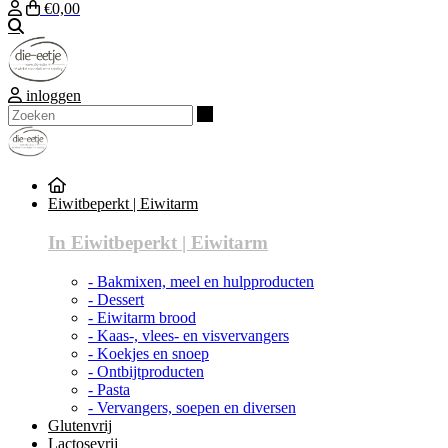
€0,00
Zoeken
inloggen
Zoeken
Eiwitbeperkt | Eiwitarm
In Eiwitbeperkt | Eiwitarm
- Bakmixen, meel en hulpproducten
- Dessert
- Eiwitarm brood
- Kaas-, vlees- en visvervangers
- Koekjes en snoep
- Ontbijtproducten
- Pasta
- Vervangers, soepen en diversen
Glutenvrij
Lactosevrij