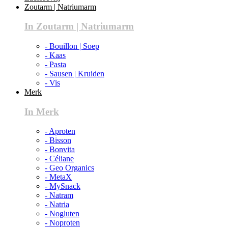
Zoutarm | Natriumarm
In Zoutarm | Natriumarm
- Bouillon | Soep
- Kaas
- Pasta
- Sausen | Kruiden
- Vis
Merk
In Merk
- Aproten
- Bisson
- Bonvita
- Céliane
- Geo Organics
- MetaX
- MySnack
- Natram
- Natria
- Nogluten
- Noproten