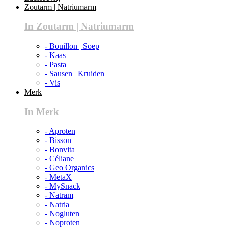
Zoutarm | Natriumarm
In Zoutarm | Natriumarm
- Bouillon | Soep
- Kaas
- Pasta
- Sausen | Kruiden
- Vis
Merk
In Merk
- Aproten
- Bisson
- Bonvita
- Céliane
- Geo Organics
- MetaX
- MySnack
- Natram
- Natria
- Nogluten
- Noproten