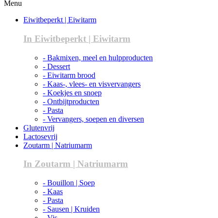
Menu
Eiwitbeperkt | Eiwitarm
In Eiwitbeperkt | Eiwitarm
- Bakmixen, meel en hulpproducten
- Dessert
- Eiwitarm brood
- Kaas-, vlees- en visvervangers
- Koekjes en snoep
- Ontbijtproducten
- Pasta
- Vervangers, soepen en diversen
Glutenvrij
Lactosevrij
Zoutarm | Natriumarm
In Zoutarm | Natriumarm
- Bouillon | Soep
- Kaas
- Pasta
- Sausen | Kruiden
- Vis