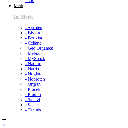
- Vis
Merk
In Merk
- Aproten
- Bisson
- Bonvita
- Céliane
- Geo Organics
- MetaX
- MySnack
- Natram
- Natria
- Nogluten
- Noproten
- Orgran
- Proceli
- Promin
- Sanavi
- Schär
- Taranis
×