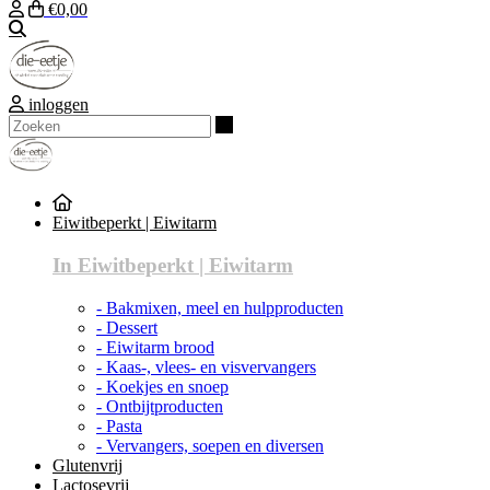
€0,00
Zoeken
inloggen
Zoeken
Eiwitbeperkt | Eiwitarm
In Eiwitbeperkt | Eiwitarm
- Bakmixen, meel en hulpproducten
- Dessert
- Eiwitarm brood
- Kaas-, vlees- en visvervangers
- Koekjes en snoep
- Ontbijtproducten
- Pasta
- Vervangers, soepen en diversen
Glutenvrij
Lactosevrij