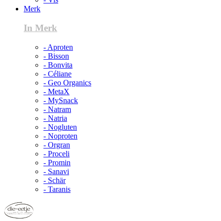
Merk
In Merk
- Aproten
- Bisson
- Bonvita
- Céliane
- Geo Organics
- MetaX
- MySnack
- Natram
- Natria
- Nogluten
- Noproten
- Orgran
- Proceli
- Promin
- Sanavi
- Schär
- Taranis