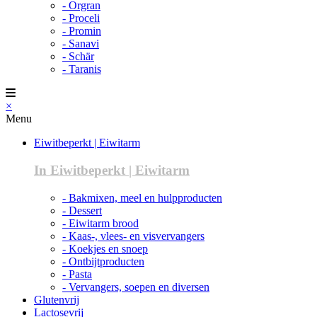
- Orgran
- Proceli
- Promin
- Sanavi
- Schär
- Taranis
×
Menu
Eiwitbeperkt | Eiwitarm
In Eiwitbeperkt | Eiwitarm
- Bakmixen, meel en hulpproducten
- Dessert
- Eiwitarm brood
- Kaas-, vlees- en visvervangers
- Koekjes en snoep
- Ontbijtproducten
- Pasta
- Vervangers, soepen en diversen
Glutenvrij
Lactosevrij