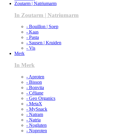
Zoutarm | Natriumarm
In Zoutarm | Natriumarm
- Bouillon | Soep
- Kaas
- Pasta
- Sausen | Kruiden
- Vis
Merk
In Merk
- Aproten
- Bisson
- Bonvita
- Céliane
- Geo Organics
- MetaX
- MySnack
- Natram
- Natria
- Nogluten
- Noproten