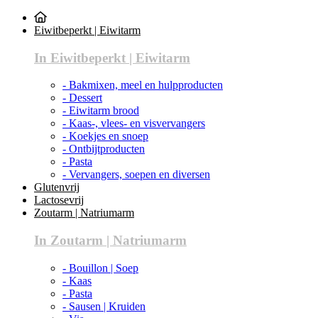
Eiwitbeperkt | Eiwitarm
In Eiwitbeperkt | Eiwitarm
- Bakmixen, meel en hulpproducten
- Dessert
- Eiwitarm brood
- Kaas-, vlees- en visvervangers
- Koekjes en snoep
- Ontbijtproducten
- Pasta
- Vervangers, soepen en diversen
Glutenvrij
Lactosevrij
Zoutarm | Natriumarm
In Zoutarm | Natriumarm
- Bouillon | Soep
- Kaas
- Pasta
- Sausen | Kruiden