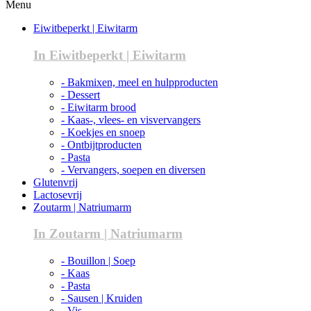
Menu
Eiwitbeperkt | Eiwitarm
In Eiwitbeperkt | Eiwitarm
- Bakmixen, meel en hulpproducten
- Dessert
- Eiwitarm brood
- Kaas-, vlees- en visvervangers
- Koekjes en snoep
- Ontbijtproducten
- Pasta
- Vervangers, soepen en diversen
Glutenvrij
Lactosevrij
Zoutarm | Natriumarm
In Zoutarm | Natriumarm
- Bouillon | Soep
- Kaas
- Pasta
- Sausen | Kruiden
- Vis