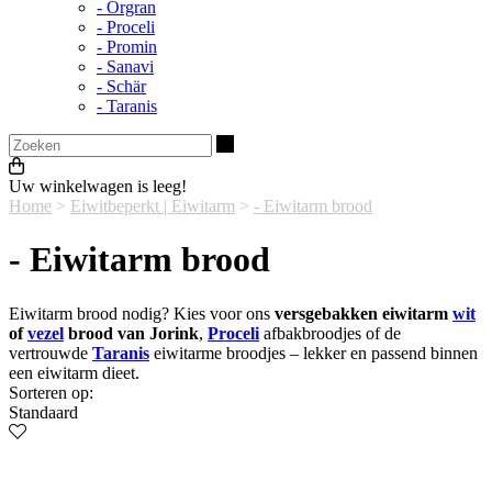
- Orgran
- Proceli
- Promin
- Sanavi
- Schär
- Taranis
Zoeken
Uw winkelwagen is leeg!
Home
>
Eiwitbeperkt | Eiwitarm
>
- Eiwitarm brood
- Eiwitarm brood
Eiwitarm brood nodig? Kies voor ons
versgebakken eiwitarm
wit
of
vezel
brood van Jorink
,
Proceli
afbakbroodjes of de
vertrouwde
Taranis
eiwitarme broodjes – lekker en passend binnen
een eiwitarm dieet.
Sorteren op:
Standaard