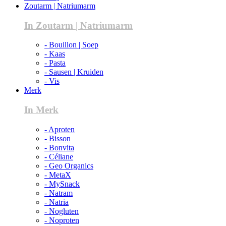
Zoutarm | Natriumarm
In Zoutarm | Natriumarm
- Bouillon | Soep
- Kaas
- Pasta
- Sausen | Kruiden
- Vis
Merk
In Merk
- Aproten
- Bisson
- Bonvita
- Céliane
- Geo Organics
- MetaX
- MySnack
- Natram
- Natria
- Nogluten
- Noproten