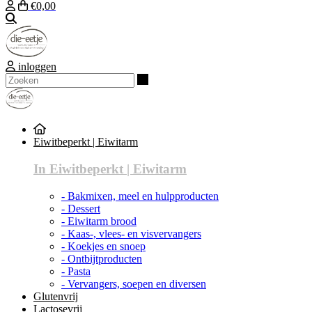
€0,00
Zoeken
inloggen
Zoeken
Eiwitbeperkt | Eiwitarm
In Eiwitbeperkt | Eiwitarm
- Bakmixen, meel en hulpproducten
- Dessert
- Eiwitarm brood
- Kaas-, vlees- en visvervangers
- Koekjes en snoep
- Ontbijtproducten
- Pasta
- Vervangers, soepen en diversen
Glutenvrij
Lactosevrij