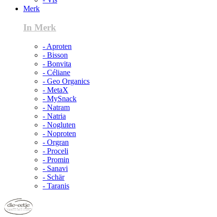
Merk
In Merk
- Aproten
- Bisson
- Bonvita
- Céliane
- Geo Organics
- MetaX
- MySnack
- Natram
- Natria
- Nogluten
- Noproten
- Orgran
- Proceli
- Promin
- Sanavi
- Schär
- Taranis