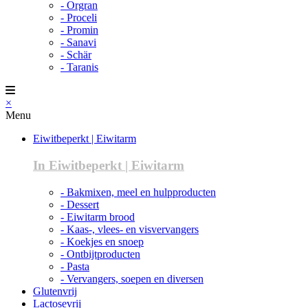
- Orgran
- Proceli
- Promin
- Sanavi
- Schär
- Taranis
×
Menu
Eiwitbeperkt | Eiwitarm
In Eiwitbeperkt | Eiwitarm
- Bakmixen, meel en hulpproducten
- Dessert
- Eiwitarm brood
- Kaas-, vlees- en visvervangers
- Koekjes en snoep
- Ontbijtproducten
- Pasta
- Vervangers, soepen en diversen
Glutenvrij
Lactosevrij