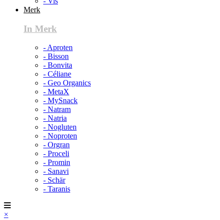
- Vis
Merk
In Merk
- Aproten
- Bisson
- Bonvita
- Céliane
- Geo Organics
- MetaX
- MySnack
- Natram
- Natria
- Nogluten
- Noproten
- Orgran
- Proceli
- Promin
- Sanavi
- Schär
- Taranis
×