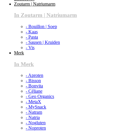
Zoutarm | Natriumarm
In Zoutarm | Natriumarm
- Bouillon | Soep
- Kaas
- Pasta
- Sausen | Kruiden
- Vis
Merk
In Merk
- Aproten
- Bisson
- Bonvita
- Céliane
- Geo Organics
- MetaX
- MySnack
- Natram
- Natria
- Nogluten
- Noproten