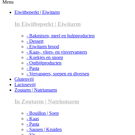
Menu
Eiwitbeperkt | Eiwitarm
In Eiwitbeperkt | Eiwitarm
- Bakmixen, meel en hulpproducten
- Dessert
- Eiwitarm brood
- Kaas-, vlees- en visvervangers
- Koekjes en snoep
- Ontbijtproducten
- Pasta
- Vervangers, soepen en diversen
Glutenvrij
Lactosevrij
Zoutarm | Natriumarm
In Zoutarm | Natriumarm
- Bouillon | Soep
- Kaas
- Pasta
- Sausen | Kruiden
- Vis