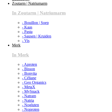
Zoutarm | Natriumarm
In Zoutarm | Natriumarm
- Bouillon | Soep
- Kaas
- Pasta
- Sausen | Kruiden
- Vis
Merk
In Merk
- Aproten
- Bisson
- Bonvita
- Céliane
- Geo Organics
- MetaX
- MySnack
- Natram
- Natria
- Nogluten
- Noproten