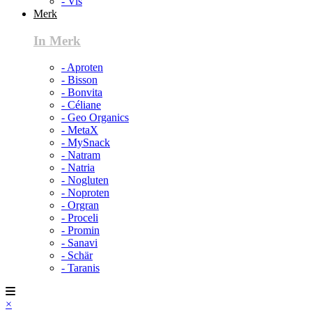
- Vis
Merk
In Merk
- Aproten
- Bisson
- Bonvita
- Céliane
- Geo Organics
- MetaX
- MySnack
- Natram
- Natria
- Nogluten
- Noproten
- Orgran
- Proceli
- Promin
- Sanavi
- Schär
- Taranis
×