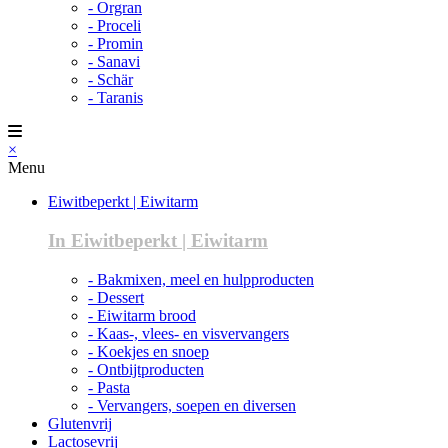
- Orgran
- Proceli
- Promin
- Sanavi
- Schär
- Taranis
×
Menu
Eiwitbeperkt | Eiwitarm
In Eiwitbeperkt | Eiwitarm
- Bakmixen, meel en hulpproducten
- Dessert
- Eiwitarm brood
- Kaas-, vlees- en visvervangers
- Koekjes en snoep
- Ontbijtproducten
- Pasta
- Vervangers, soepen en diversen
Glutenvrij
Lactosevrij