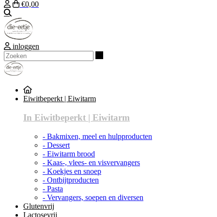
€0,00
Zoeken
inloggen
Zoeken
Eiwitbeperkt | Eiwitarm
In Eiwitbeperkt | Eiwitarm
- Bakmixen, meel en hulpproducten
- Dessert
- Eiwitarm brood
- Kaas-, vlees- en visvervangers
- Koekjes en snoep
- Ontbijtproducten
- Pasta
- Vervangers, soepen en diversen
Glutenvrij
Lactosevrij