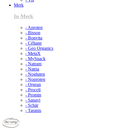
Merk
In Merk
- Aproten
- Bisson
- Bonvita
- Céliane
- Geo Organics
- MetaX
- MySnack
- Natram
- Natria
- Nogluten
- Noproten
- Orgran
- Proceli
- Promin
- Sanavi
- Schär
- Taranis