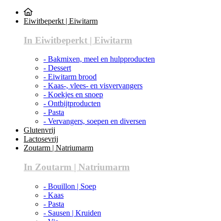
Eiwitbeperkt | Eiwitarm
In Eiwitbeperkt | Eiwitarm
- Bakmixen, meel en hulpproducten
- Dessert
- Eiwitarm brood
- Kaas-, vlees- en visvervangers
- Koekjes en snoep
- Ontbijtproducten
- Pasta
- Vervangers, soepen en diversen
Glutenvrij
Lactosevrij
Zoutarm | Natriumarm
In Zoutarm | Natriumarm
- Bouillon | Soep
- Kaas
- Pasta
- Sausen | Kruiden