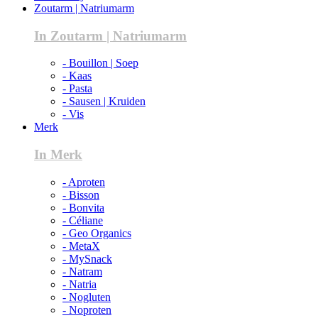
Zoutarm | Natriumarm
In Zoutarm | Natriumarm
- Bouillon | Soep
- Kaas
- Pasta
- Sausen | Kruiden
- Vis
Merk
In Merk
- Aproten
- Bisson
- Bonvita
- Céliane
- Geo Organics
- MetaX
- MySnack
- Natram
- Natria
- Nogluten
- Noproten