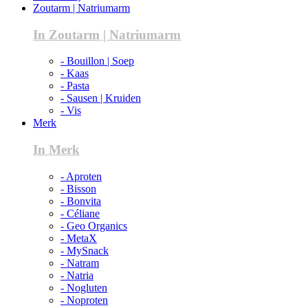
Zoutarm | Natriumarm
In Zoutarm | Natriumarm
- Bouillon | Soep
- Kaas
- Pasta
- Sausen | Kruiden
- Vis
Merk
In Merk
- Aproten
- Bisson
- Bonvita
- Céliane
- Geo Organics
- MetaX
- MySnack
- Natram
- Natria
- Nogluten
- Noproten