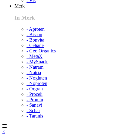
- Vis
Merk
In Merk
- Aproten
- Bisson
- Bonvita
- Céliane
- Geo Organics
- MetaX
- MySnack
- Natram
- Natria
- Nogluten
- Noproten
- Orgran
- Proceli
- Promin
- Sanavi
- Schär
- Taranis
×