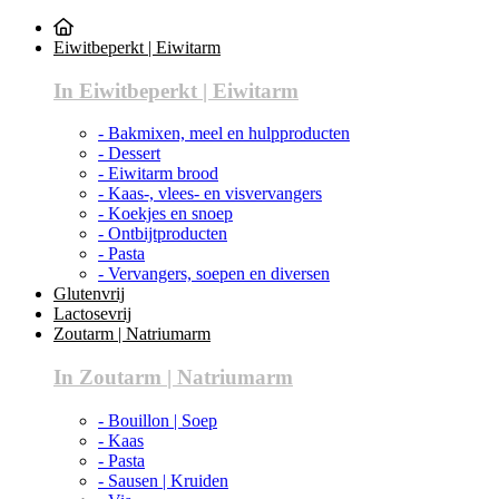
Eiwitbeperkt | Eiwitarm
In Eiwitbeperkt | Eiwitarm
- Bakmixen, meel en hulpproducten
- Dessert
- Eiwitarm brood
- Kaas-, vlees- en visvervangers
- Koekjes en snoep
- Ontbijtproducten
- Pasta
- Vervangers, soepen en diversen
Glutenvrij
Lactosevrij
Zoutarm | Natriumarm
In Zoutarm | Natriumarm
- Bouillon | Soep
- Kaas
- Pasta
- Sausen | Kruiden