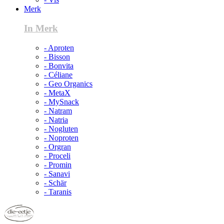
Merk
In Merk
- Aproten
- Bisson
- Bonvita
- Céliane
- Geo Organics
- MetaX
- MySnack
- Natram
- Natria
- Nogluten
- Noproten
- Orgran
- Proceli
- Promin
- Sanavi
- Schär
- Taranis