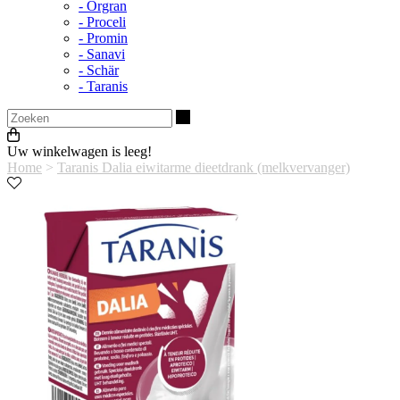
- Orgran
- Proceli
- Promin
- Sanavi
- Schär
- Taranis
Zoeken
Uw winkelwagen is leeg!
Home
>
Taranis Dalia eiwitarme dieetdrank (melkvervanger)