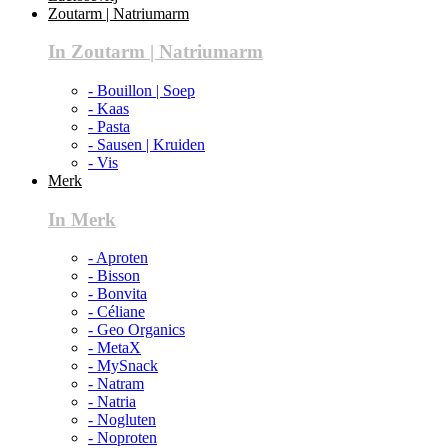
Zoutarm | Natriumarm
In Zoutarm | Natriumarm
- Bouillon | Soep
- Kaas
- Pasta
- Sausen | Kruiden
- Vis
Merk
In Merk
- Aproten
- Bisson
- Bonvita
- Céliane
- Geo Organics
- MetaX
- MySnack
- Natram
- Natria
- Nogluten
- Noproten