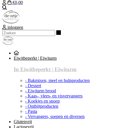
€0,00
Zoeken
inloggen
Zoeken
Eiwitbeperkt | Eiwitarm
In Eiwitbeperkt | Eiwitarm
- Bakmixen, meel en hulpproducten
- Dessert
- Eiwitarm brood
- Kaas-, vlees- en visvervangers
- Koekjes en snoep
- Ontbijtproducten
- Pasta
- Vervangers, soepen en diversen
Glutenvrij
Lactosevrij