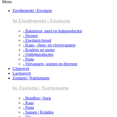
Menu
Eiwitbeperkt | Eiwitarm
In Eiwitbeperkt | Eiwitarm
- Bakmixen, meel en hulpproducten
- Dessert
- Eiwitarm brood
- Kaas-, vlees- en visvervangers
- Koekjes en snoep
- Ontbijtproducten
- Pasta
- Vervangers, soepen en diversen
Glutenvrij
Lactosevrij
Zoutarm | Natriumarm
In Zoutarm | Natriumarm
- Bouillon | Soep
- Kaas
- Pasta
- Sausen | Kruiden
- Vis