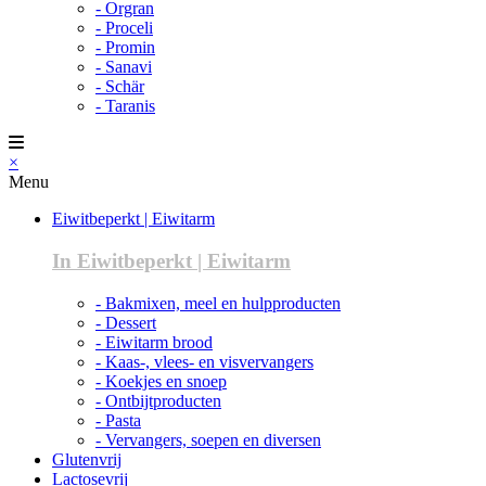
- Orgran
- Proceli
- Promin
- Sanavi
- Schär
- Taranis
×
Menu
Eiwitbeperkt | Eiwitarm
In Eiwitbeperkt | Eiwitarm
- Bakmixen, meel en hulpproducten
- Dessert
- Eiwitarm brood
- Kaas-, vlees- en visvervangers
- Koekjes en snoep
- Ontbijtproducten
- Pasta
- Vervangers, soepen en diversen
Glutenvrij
Lactosevrij