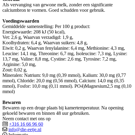
Als vervanging van gewone melk, zonder een significante
calciumbron te vormen. Goed schudden voor gebruik.
Voedingswaarden
Gemiddelde samenstelling: Per 100 g product:
Energiewaarde: 208 kJ (50 kcal),
Vet: 2,6 g, Waarvan verzadigd: 1,9 g,
Koolhydraten: 6,4 g, Waarvan suikers: 4,8 g,
Eiwit: 0,2 g, Waarvan fenylalanine: 6,4 mg, Methionine: 4,3 mg,
Leucine: 14,1 mg, Threonine: 6,7 mg, Isoleucine: 7,3 mg, Lysine:
13,7 mg, Valine: 8,8 mg, Cystine: 2,6 mg, Tyrosine: 7,2 mg,
Arginine: 5,0 mg,
Zout: 0,02 g,
Mineralen: Natrium: 9,0 mg (0,39 mmol), Kalium: 30,0 mg (0,77
mmol), Chloride: 20,0 mg (0,56 mmol), Calcium: 14,0 mg (0,35
mmol), Fosfor: 10,0 mg (0,11 mmol). PO4)Magnesium2,5 mg (0,10
mmol)
Bewaren
Bewaren op een droge plaats bij kamertemperatuur. Na opening
gekoeld bewaren en binnen 48 uur gebruiken.
Neem contact met ons op
+316 16 66 96 60
info@die-eetje.nl
Informatie