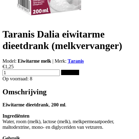
Taranis Dalia eiwitarme
dieetdrank (melkvervanger)
Model:
Eiwitarme melk
|
Merk:
Taranis
€1,25
Bestellen
Op voorraad: 8
Omschrijving
Eiwitarme
dieetdrank
,
200
ml
.
Ingrediënten
Water, room (melk), lactose (melk), melkpermeaatpoeder,
maltodextrine, mono- en diglyceriden van vetzuren.
Gebruik