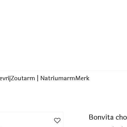
evrij
Zoutarm | Natriumarm
Merk
Bonvita cho