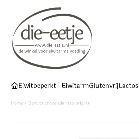
Eiwitbeperkt | Eiwitarm
Glutenvrij
Lactos
Home
>
Bonvita chocolade reep original