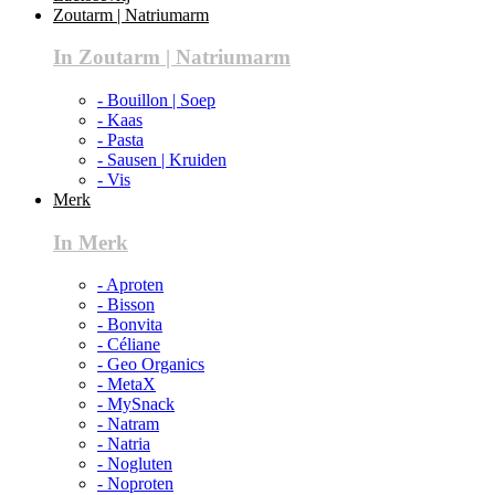
Zoutarm | Natriumarm
In Zoutarm | Natriumarm
- Bouillon | Soep
- Kaas
- Pasta
- Sausen | Kruiden
- Vis
Merk
In Merk
- Aproten
- Bisson
- Bonvita
- Céliane
- Geo Organics
- MetaX
- MySnack
- Natram
- Natria
- Nogluten
- Noproten