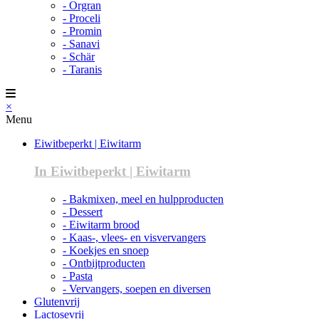
- Orgran
- Proceli
- Promin
- Sanavi
- Schär
- Taranis
×
Menu
Eiwitbeperkt | Eiwitarm
In Eiwitbeperkt | Eiwitarm
- Bakmixen, meel en hulpproducten
- Dessert
- Eiwitarm brood
- Kaas-, vlees- en visvervangers
- Koekjes en snoep
- Ontbijtproducten
- Pasta
- Vervangers, soepen en diversen
Glutenvrij
Lactosevrij