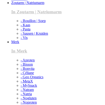
Zoutarm | Natriumarm
In Zoutarm | Natriumarm
- Bouillon | Soep
- Kaas
- Pasta
- Sausen | Kruiden
- Vis
Merk
In Merk
- Aproten
- Bisson
- Bonvita
- Céliane
- Geo Organics
- MetaX
- MySnack
- Natram
- Natria
- Nogluten
- Noproten