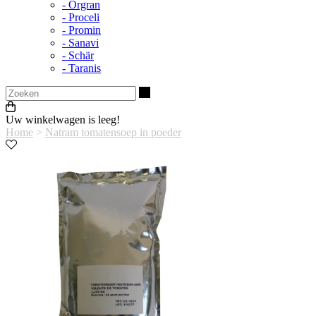
- Orgran
- Proceli
- Promin
- Sanavi
- Schär
- Taranis
Zoeken
Uw winkelwagen is leeg!
Home
>
Natram tomatensoep in poeder