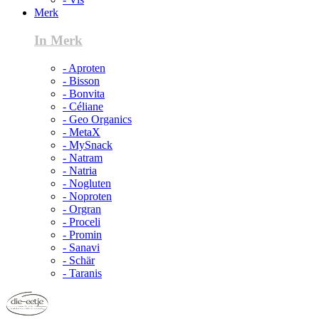
Merk
In Merk
- Aproten
- Bisson
- Bonvita
- Céliane
- Geo Organics
- MetaX
- MySnack
- Natram
- Natria
- Nogluten
- Noproten
- Orgran
- Proceli
- Promin
- Sanavi
- Schär
- Taranis