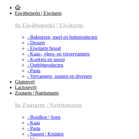
Eiwitbeperkt | Eiwitarm
In Eiwitbeperkt | Eiwitarm
- Bakmixen, meel en hulpproducten
- Dessert
- Eiwitarm brood
- Kaas-, vlees- en visvervangers
- Koekjes en snoep
- Ontbijtproducten
- Pasta
- Vervangers, soepen en diversen
Glutenvrij
Lactosevrij
Zoutarm | Natriumarm
In Zoutarm | Natriumarm
- Bouillon | Soep
- Kaas
- Pasta
- Sausen | Kruiden