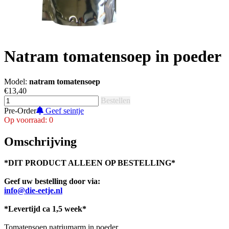
Natram tomatensoep in poeder
Model:
natram tomatensoep
€13,40
Bestellen
Pre-Order
Geef seintje
Op voorraad: 0
Omschrijving
*DIT PRODUCT ALLEEN OP BESTELLING*
Geef uw bestelling door via:
info@die-eetje.nl
*Levertijd ca 1,5 week*
Tomatensoep natriumarm in poeder.