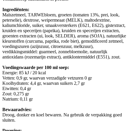
Ingrediënten:
Maïszetmeel, TARWEbloem, groeten (tomaten 13%, prei, look,
peterselie), dextrose, weipermeaat (MELK), maltodextrine,
kaliumchloride, suiker, smaakversterkers (E621, E622), gistextract,
kruiden en specerijen (paprika), kruiden en specerijen extracten,
groenten extracten (ui, look, SELDER), aroma (SOJA), natuurlijke
kleurstoffen (curcuma, paprika, rode biet), gemodificeerd zetmeel,
voedingszuren (azijnzuur, citroenzuur, melkzuur),
verdikkingsmiddel: guarmeel, zonnebloemolie, natuurlijk
antioxidans (rozemarijn extract), antiklontermiddel (E551), zout.
Voedingswaarde per 100 ml soep:
Energie: 85 kJ / 20 kcal
Vetten: 0,9 gr, waarvan verzadigde vetzuren 0 gr
Koolhydraten: 4,4 gr, waarvan suikers 2,7 gr
Eiwitten: 0,4 gr
Zout: 0,275 gr
Natrium: 0,11 gr
Bewaaradvies:
Droog, donker en koel bewaren. Na gebruik de verpakking goed
sluiten.
Dosering: