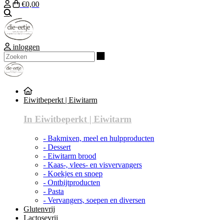
€0,00
Zoeken
inloggen
Zoeken
Eiwitbeperkt | Eiwitarm
In Eiwitbeperkt | Eiwitarm
- Bakmixen, meel en hulpproducten
- Dessert
- Eiwitarm brood
- Kaas-, vlees- en visvervangers
- Koekjes en snoep
- Ontbijtproducten
- Pasta
- Vervangers, soepen en diversen
Glutenvrij
Lactosevrij