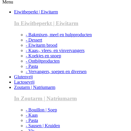
Menu
Eiwitbeperkt | Eiwitarm
In Eiwitbeperkt | Eiwitarm
- Bakmixen, meel en hulpproducten
- Dessert
- Eiwitarm brood
- Kaas-, vlees- en visvervangers
- Koekjes en snoep
- Ontbijtproducten
- Pasta
- Vervangers, soepen en diversen
Glutenvrij
Lactosevrij
Zoutarm | Natriumarm
In Zoutarm | Natriumarm
- Bouillon | Soep
- Kaas
- Pasta
- Sausen | Kruiden
- Vis