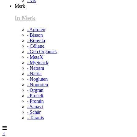
- Vis
Merk
In Merk
- Aproten
- Bisson
- Bonvita
- Céliane
- Geo Organics
- MetaX
- MySnack
- Natram
- Natria
- Nogluten
- Noproten
- Orgran
- Proceli
- Promin
- Sanavi
- Schär
- Taranis
×