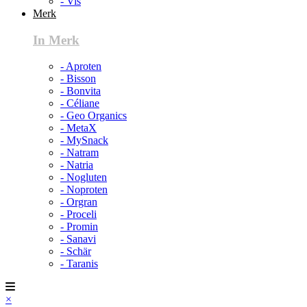
- Vis
Merk
In Merk
- Aproten
- Bisson
- Bonvita
- Céliane
- Geo Organics
- MetaX
- MySnack
- Natram
- Natria
- Nogluten
- Noproten
- Orgran
- Proceli
- Promin
- Sanavi
- Schär
- Taranis
×