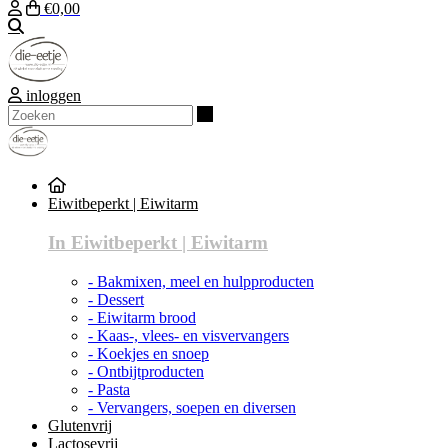
€0,00
Zoeken
inloggen
Zoeken
Eiwitbeperkt | Eiwitarm
In Eiwitbeperkt | Eiwitarm
- Bakmixen, meel en hulpproducten
- Dessert
- Eiwitarm brood
- Kaas-, vlees- en visvervangers
- Koekjes en snoep
- Ontbijtproducten
- Pasta
- Vervangers, soepen en diversen
Glutenvrij
Lactosevrij