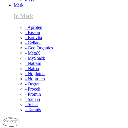
Merk
In Merk
- Aproten
- Bisson
- Bonvita
- Céliane
- Geo Organics
- MetaX
- MySnack
- Natram
- Natria
- Nogluten
- Noproten
- Orgran
- Proceli
- Promin
- Sanavi
- Schär
- Taranis