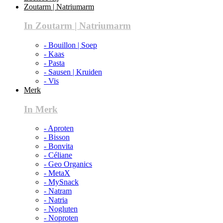
Zoutarm | Natriumarm
In Zoutarm | Natriumarm
- Bouillon | Soep
- Kaas
- Pasta
- Sausen | Kruiden
- Vis
Merk
In Merk
- Aproten
- Bisson
- Bonvita
- Céliane
- Geo Organics
- MetaX
- MySnack
- Natram
- Natria
- Nogluten
- Noproten