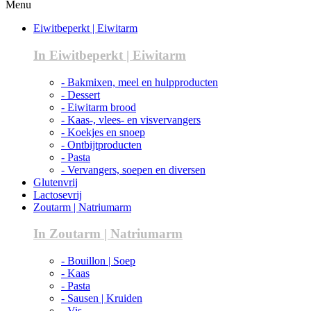
Menu
Eiwitbeperkt | Eiwitarm
In Eiwitbeperkt | Eiwitarm
- Bakmixen, meel en hulpproducten
- Dessert
- Eiwitarm brood
- Kaas-, vlees- en visvervangers
- Koekjes en snoep
- Ontbijtproducten
- Pasta
- Vervangers, soepen en diversen
Glutenvrij
Lactosevrij
Zoutarm | Natriumarm
In Zoutarm | Natriumarm
- Bouillon | Soep
- Kaas
- Pasta
- Sausen | Kruiden
- Vis