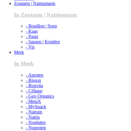
Zoutarm | Natriumarm
In Zoutarm | Natriumarm
- Bouillon | Soep
- Kaas
- Pasta
- Sausen | Kruiden
- Vis
Merk
In Merk
- Aproten
- Bisson
- Bonvita
- Céliane
- Geo Organics
- MetaX
- MySnack
- Natram
- Natria
- Nogluten
- Noproten