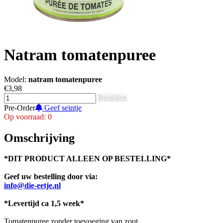
Natram tomatenpuree
Model:
natram tomatenpuree
€3,98
Bestellen
Pre-Order
Geef seintje
Op voorraad: 0
Omschrijving
*DIT PRODUCT ALLEEN OP BESTELLING*
Geef uw bestelling door via:
info@die-eetje.nl
*Levertijd ca 1,5 week*
Tomatenpuree zonder toevoeging van zout.