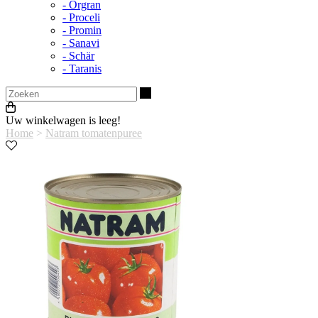
- Orgran
- Proceli
- Promin
- Sanavi
- Schär
- Taranis
Zoeken
Uw winkelwagen is leeg!
Home
>
Natram tomatenpuree