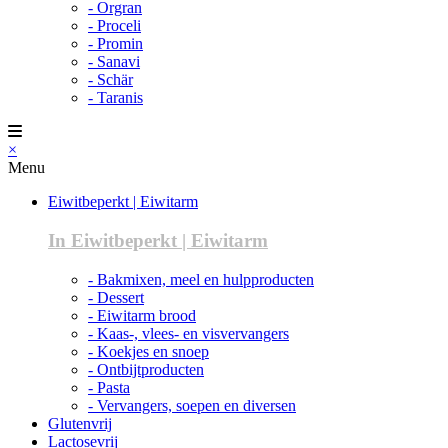
- Orgran
- Proceli
- Promin
- Sanavi
- Schär
- Taranis
×
Menu
Eiwitbeperkt | Eiwitarm
In Eiwitbeperkt | Eiwitarm
- Bakmixen, meel en hulpproducten
- Dessert
- Eiwitarm brood
- Kaas-, vlees- en visvervangers
- Koekjes en snoep
- Ontbijtproducten
- Pasta
- Vervangers, soepen en diversen
Glutenvrij
Lactosevrij