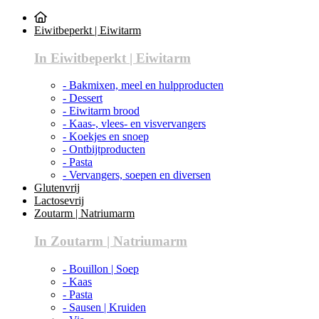
Eiwitbeperkt | Eiwitarm
In Eiwitbeperkt | Eiwitarm
- Bakmixen, meel en hulpproducten
- Dessert
- Eiwitarm brood
- Kaas-, vlees- en visvervangers
- Koekjes en snoep
- Ontbijtproducten
- Pasta
- Vervangers, soepen en diversen
Glutenvrij
Lactosevrij
Zoutarm | Natriumarm
In Zoutarm | Natriumarm
- Bouillon | Soep
- Kaas
- Pasta
- Sausen | Kruiden