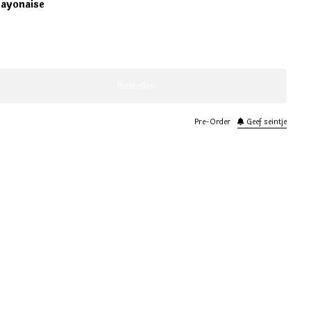
ayonaise
Bestellen
Pre-Order
Geef seintje