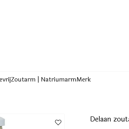
evrij
Zoutarm | Natriumarm
Merk
Delaan zou