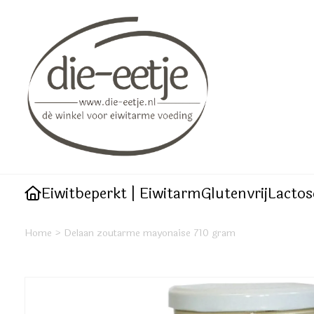
Eiwitbeperkt | Eiwitarm
Glutenvrij
Lactos
Home
>
Delaan zoutarme mayonaise 710 gram