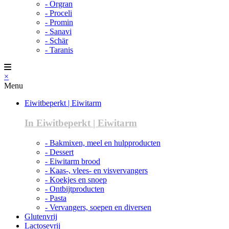
- Orgran
- Proceli
- Promin
- Sanavi
- Schär
- Taranis
×
Menu
Eiwitbeperkt | Eiwitarm
In Eiwitbeperkt | Eiwitarm
- Bakmixen, meel en hulpproducten
- Dessert
- Eiwitarm brood
- Kaas-, vlees- en visvervangers
- Koekjes en snoep
- Ontbijtproducten
- Pasta
- Vervangers, soepen en diversen
Glutenvrij
Lactosevrij