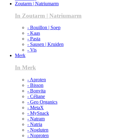
Zoutarm | Natriumarm
In Zoutarm | Natriumarm
- Bouillon | Soep
- Kaas
- Pasta
- Sausen | Kruiden
- Vis
Merk
In Merk
- Aproten
- Bisson
- Bonvita
- Céliane
- Geo Organics
- MetaX
- MySnack
- Natram
- Natria
- Nogluten
- Noproten