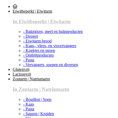
Eiwitbeperkt | Eiwitarm
In Eiwitbeperkt | Eiwitarm
- Bakmixen, meel en hulpproducten
- Dessert
- Eiwitarm brood
- Kaas-, vlees- en visvervangers
- Koekjes en snoep
- Ontbijtproducten
- Pasta
- Vervangers, soepen en diversen
Glutenvrij
Lactosevrij
Zoutarm | Natriumarm
In Zoutarm | Natriumarm
- Bouillon | Soep
- Kaas
- Pasta
- Sausen | Kruiden