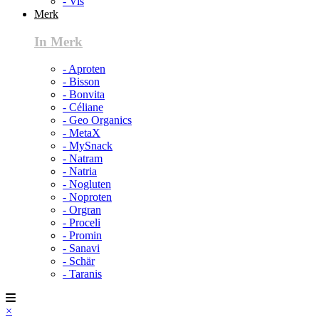
- Vis
Merk
In Merk
- Aproten
- Bisson
- Bonvita
- Céliane
- Geo Organics
- MetaX
- MySnack
- Natram
- Natria
- Nogluten
- Noproten
- Orgran
- Proceli
- Promin
- Sanavi
- Schär
- Taranis
×