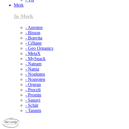
Merk
In Merk
- Aproten
- Bisson
- Bonvita
- Céliane
- Geo Organics
- MetaX
- MySnack
- Natram
- Natria
- Nogluten
- Noproten
- Orgran
- Proceli
- Promin
- Sanavi
- Schär
- Taranis