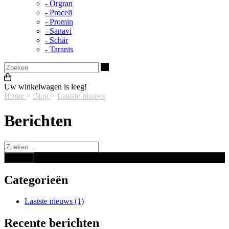
- Orgran
- Proceli
- Promin
- Sanavi
- Schär
- Taranis
Zoeken
Uw winkelwagen is leeg!
Home
>
Blog
>
Laatste nieuws
Berichten
Categorieën
Laatste nieuws (1)
Recente berichten