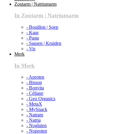
Zoutarm | Natriumarm
In Zoutarm | Natriumarm
- Bouillon | Soep
- Kaas
- Pasta
- Sausen | Kruiden
- Vis
Merk
In Merk
- Aproten
- Bisson
- Bonvita
- Céliane
- Geo Organics
- MetaX
- MySnack
- Natram
- Natria
- Nogluten
- Noproten