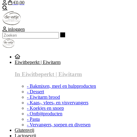
€0,00
Zoeken
inloggen
Zoeken
Eiwitbeperkt | Eiwitarm
In Eiwitbeperkt | Eiwitarm
- Bakmixen, meel en hulpproducten
- Dessert
- Eiwitarm brood
- Kaas-, vlees- en visvervangers
- Koekjes en snoep
- Ontbijtproducten
- Pasta
- Vervangers, soepen en diversen
Glutenvrij
Lactosevrij