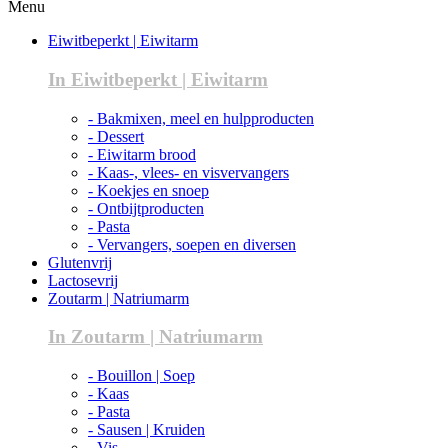
Menu
Eiwitbeperkt | Eiwitarm
In Eiwitbeperkt | Eiwitarm
- Bakmixen, meel en hulpproducten
- Dessert
- Eiwitarm brood
- Kaas-, vlees- en visvervangers
- Koekjes en snoep
- Ontbijtproducten
- Pasta
- Vervangers, soepen en diversen
Glutenvrij
Lactosevrij
Zoutarm | Natriumarm
In Zoutarm | Natriumarm
- Bouillon | Soep
- Kaas
- Pasta
- Sausen | Kruiden
- Vis