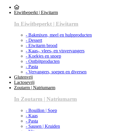
Eiwitbeperkt | Eiwitarm
In Eiwitbeperkt | Eiwitarm
- Bakmixen, meel en hulpproducten
- Dessert
- Eiwitarm brood
- Kaas-, vlees- en visvervangers
- Koekjes en snoep
- Ontbijtproducten
- Pasta
- Vervangers, soepen en diversen
Glutenvrij
Lactosevrij
Zoutarm | Natriumarm
In Zoutarm | Natriumarm
- Bouillon | Soep
- Kaas
- Pasta
- Sausen | Kruiden