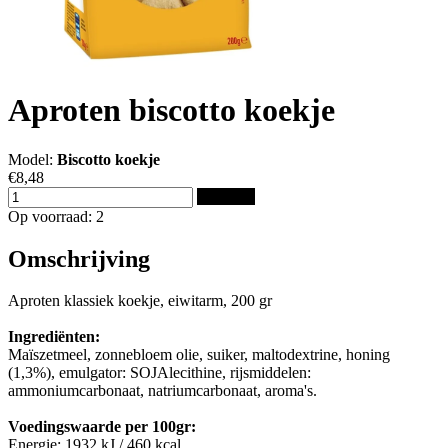
Aproten biscotto koekje
Model:
Biscotto koekje
€8,48
Bestellen
Op voorraad: 2
Omschrijving
Aproten klassiek koekje, eiwitarm, 200 gr
Ingrediënten:
Maïszetmeel, zonnebloem olie, suiker, maltodextrine, honing
(1,3%), emulgator: SOJAlecithine, rijsmiddelen:
ammoniumcarbonaat, natriumcarbonaat, aroma's.
Voedingswaarde per 100gr:
Energie: 1932 kJ / 460 kcal