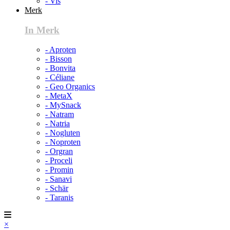
- Vis
Merk
In Merk
- Aproten
- Bisson
- Bonvita
- Céliane
- Geo Organics
- MetaX
- MySnack
- Natram
- Natria
- Nogluten
- Noproten
- Orgran
- Proceli
- Promin
- Sanavi
- Schär
- Taranis
×