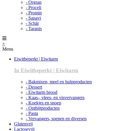
- Orgran
- Proceli
- Promin
- Sanavi
- Schär
- Taranis
×
Menu
Eiwitbeperkt | Eiwitarm
In Eiwitbeperkt | Eiwitarm
- Bakmixen, meel en hulpproducten
- Dessert
- Eiwitarm brood
- Kaas-, vlees- en visvervangers
- Koekjes en snoep
- Ontbijtproducten
- Pasta
- Vervangers, soepen en diversen
Glutenvrij
Lactosevrij