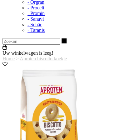
- Orgran
- Proceli
- Promin
- Sanavi
- Schär
- Taranis
Zoeken
Uw winkelwagen is leeg!
Home
>
Aproten biscotto koekje