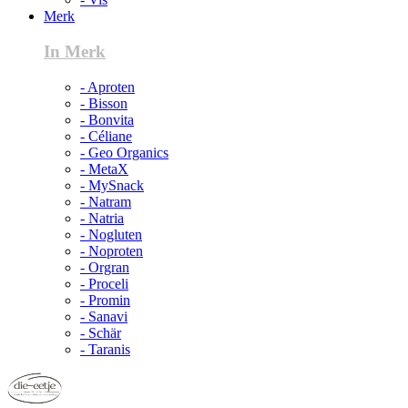
Merk
In Merk
- Aproten
- Bisson
- Bonvita
- Céliane
- Geo Organics
- MetaX
- MySnack
- Natram
- Natria
- Nogluten
- Noproten
- Orgran
- Proceli
- Promin
- Sanavi
- Schär
- Taranis