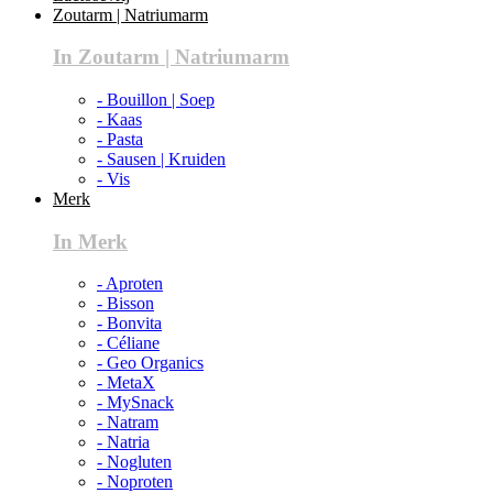
Zoutarm | Natriumarm
In Zoutarm | Natriumarm
- Bouillon | Soep
- Kaas
- Pasta
- Sausen | Kruiden
- Vis
Merk
In Merk
- Aproten
- Bisson
- Bonvita
- Céliane
- Geo Organics
- MetaX
- MySnack
- Natram
- Natria
- Nogluten
- Noproten