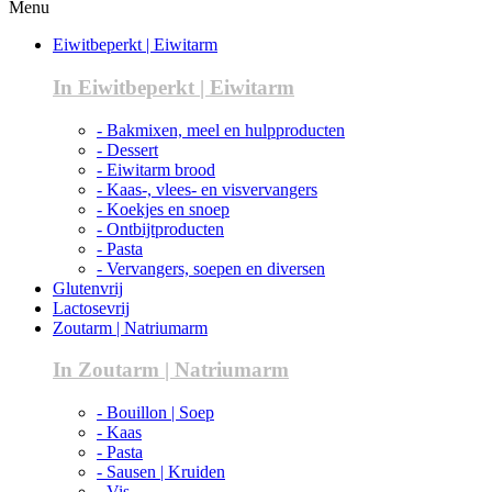
Menu
Eiwitbeperkt | Eiwitarm
In Eiwitbeperkt | Eiwitarm
- Bakmixen, meel en hulpproducten
- Dessert
- Eiwitarm brood
- Kaas-, vlees- en visvervangers
- Koekjes en snoep
- Ontbijtproducten
- Pasta
- Vervangers, soepen en diversen
Glutenvrij
Lactosevrij
Zoutarm | Natriumarm
In Zoutarm | Natriumarm
- Bouillon | Soep
- Kaas
- Pasta
- Sausen | Kruiden
- Vis