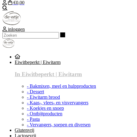
€0,00
Zoeken
inloggen
Zoeken
Eiwitbeperkt | Eiwitarm
In Eiwitbeperkt | Eiwitarm
- Bakmixen, meel en hulpproducten
- Dessert
- Eiwitarm brood
- Kaas-, vlees- en visvervangers
- Koekjes en snoep
- Ontbijtproducten
- Pasta
- Vervangers, soepen en diversen
Glutenvrij
Lactosevrij