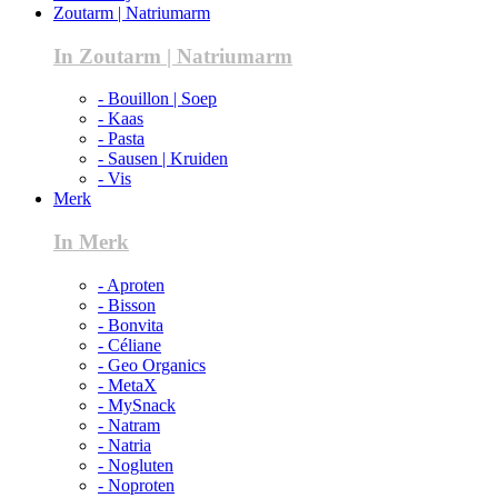
Zoutarm | Natriumarm
In Zoutarm | Natriumarm
- Bouillon | Soep
- Kaas
- Pasta
- Sausen | Kruiden
- Vis
Merk
In Merk
- Aproten
- Bisson
- Bonvita
- Céliane
- Geo Organics
- MetaX
- MySnack
- Natram
- Natria
- Nogluten
- Noproten